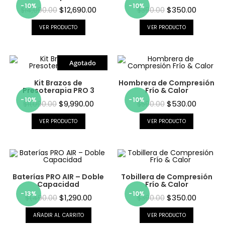
-10%
-10%
$
12,690.00
$
350.00
$
14,090.00
$
390.00
VER PRODUCTO
VER PRODUCTO
Agotado
Kit Brazos de
Hombrera de Compresión
Presoterapia PRO 3
Frío & Calor
-10%
-10%
$
9,990.00
$
530.00
$
11,090.00
$
590.00
VER PRODUCTO
VER PRODUCTO
Baterías PRO AIR – Doble
Tobillera de Compresión
Capacidad
Frío & Calor
-13%
-10%
$
1,290.00
$
350.00
$
1,490.00
$
390.00
AÑADIR AL CARRITO
VER PRODUCTO