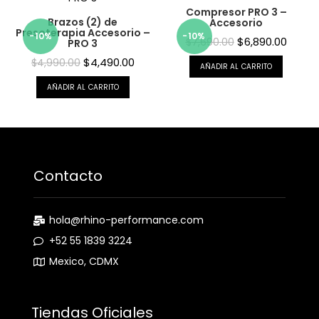
Compresor PRO 3 –
Brazos (2) de
Accesorio
Presoterapia Accesorio –
-10%
-10%
$
6,890.00
$
7,690.00
PRO 3
$
4,490.00
$
4,990.00
AÑADIR AL CARRITO
AÑADIR AL CARRITO
Contacto
hola@rhino-performance.com
+52 55 1839 3224
Mexico, CDMX
Tiendas Oficiales