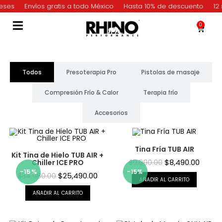
ses
Envíos gratis a todo México
Hasta 10% de descuento
12 m
0
Todos
Presoterapia Pro
Pistolas de masaje
Compresión Frío & Calor
Terapia frío
Accesorios
Tina Fría TUB AIR
Kit Tina de Hielo TUB AIR +
$
8,490.00
Chiller ICE PRO
$
9,990.00
¡OFERT
-15%
$
25,490.00
$
34,980.00
AÑADIR AL CARRITO
AÑADIR AL CARRITO
A!