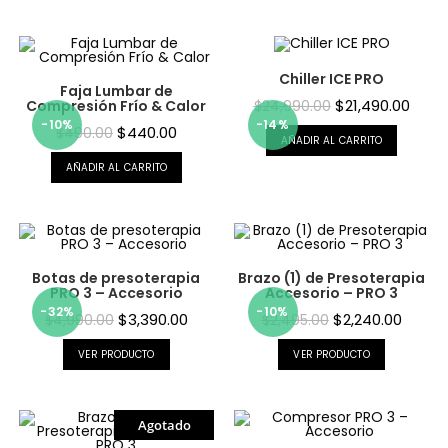
Chiller ICE PRO
Faja Lumbar de
$
21,490.00
Compresión Frío & Calor
$
24,990.00
-10%
-14%
$
440.00
$
490.00
AÑADIR AL CARRITO
AÑADIR AL CARRITO
Botas de presoterapia
Brazo (1) de Presoterapia
PRO 3 – Accesorio
Accesorio – PRO 3
-32%
-10%
$
3,390.00
$
2,240.00
$
4,990.00
$
2,495.00
VER PRODUCTO
VER PRODUCTO
Agotado