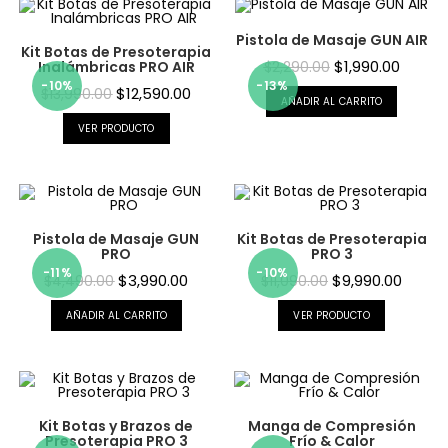
Pistola de Masaje GUN AIR
Kit Botas de Presoterapia
$
1,990.00
Inalámbricas PRO AIR
$
2,290.00
-10%
-13%
$
12,590.00
$
13,990.00
AÑADIR AL CARRITO
VER PRODUCTO
Pistola de Masaje GUN
Kit Botas de Presoterapia
PRO
PRO 3
-11%
-10%
$
3,990.00
$
9,990.00
$
4,490.00
$
11,090.00
AÑADIR AL CARRITO
VER PRODUCTO
Kit Botas y Brazos de
Manga de Compresión
Presoterapia PRO 3
Frío & Calor