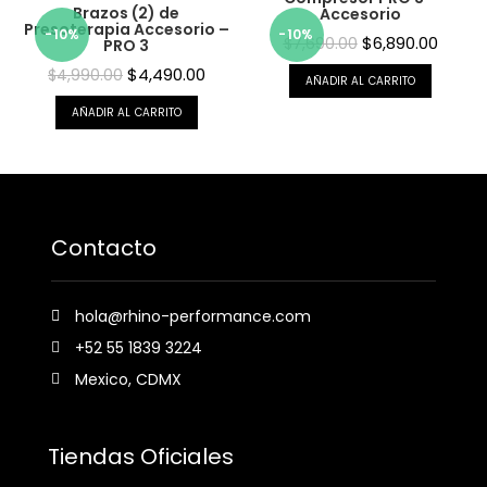
Brazos (2) de
Accesorio
Presoterapia Accesorio –
-10%
-10%
$
6,890.00
$
7,690.00
PRO 3
$
4,490.00
$
4,990.00
AÑADIR AL CARRITO
AÑADIR AL CARRITO
Contacto
hola@rhino-performance.com
+52 55 1839 3224
Mexico, CDMX
Tiendas Oficiales