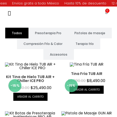
ses
Envíos gratis a todo México
Hasta 10% de descuento
12 m
0
Todos
Presoterapia Pro
Pistolas de masaje
Compresión Frío & Calor
Terapia frío
Accesorios
Tina Fría TUB AIR
Kit Tina de Hielo TUB AIR +
$
8,490.00
Chiller ICE PRO
$
9,990.00
¡OFERT
-15%
$
25,490.00
$
34,980.00
AÑADIR AL CARRITO
AÑADIR AL CARRITO
A!