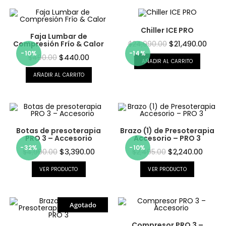
Chiller ICE PRO
Faja Lumbar de
$
21,490.00
Compresión Frío & Calor
$
24,990.00
-10%
-14%
$
440.00
$
490.00
AÑADIR AL CARRITO
AÑADIR AL CARRITO
Botas de presoterapia
Brazo (1) de Presoterapia
PRO 3 – Accesorio
Accesorio – PRO 3
-32%
-10%
$
3,390.00
$
2,240.00
$
4,990.00
$
2,495.00
VER PRODUCTO
VER PRODUCTO
Agotado
Compresor PRO 3 –