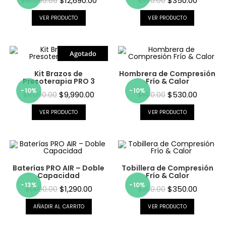
$
12,690.00
$
350.00
$
14,090.00
$
390.00
VER PRODUCTO
VER PRODUCTO
Agotado
Kit Brazos de
Hombrera de Compresión
Presoterapia PRO 3
Frío & Calor
-10%
-10%
$
9,990.00
$
530.00
$
11,090.00
$
590.00
VER PRODUCTO
VER PRODUCTO
Baterías PRO AIR – Doble
Tobillera de Compresión
Capacidad
Frío & Calor
-13%
-10%
$
1,290.00
$
350.00
$
1,490.00
$
390.00
AÑADIR AL CARRITO
VER PRODUCTO