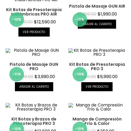
Pistola de Masaje GUN AIR
Kit Botas de Presoterapia
$
1,990.00
Inalámbricas PRO AIR
$
2,290.00
-10%
-13%
$
12,590.00
$
13,990.00
AÑADIR AL CARRITO
VER PRODUCTO
Pistola de Masaje GUN
Kit Botas de Presoterapia
PRO
PRO 3
-11%
-10%
$
3,990.00
$
9,990.00
$
4,490.00
$
11,090.00
AÑADIR AL CARRITO
VER PRODUCTO
Kit Botas y Brazos de
Manga de Compresión
Presoterapia PRO 3
Frío & Calor
-10%
-10%